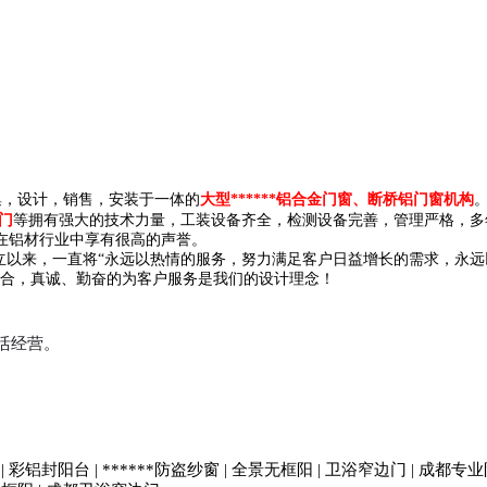
集，设计，销售，安装于一体的
大型******铝合金门窗、断桥铝门窗机构
门
等拥有强大的技术力量，工装设备齐全，检测设备完善，管理严格，多
在铝材行业中享有很高的声誉。
立以来，一直将“永远以热情的服务，努力满足客户日益增长的需求，永远
结合，真诚、勤奋的为客户服务是我们的设计理念！
活经营。
 | 彩铝封阳台 | ******防盗纱窗 | 全景无框阳 | 卫浴窄边门 | 成都专