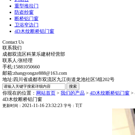
重型推拉门
防盗纱窗
断桥铝门窗
卫浴窄边门
4D木纹断桥铝门窗
Contact Us
联系我们
成都双流区科莱乐建材经营部
联系人:张经理
手机:15881050660
邮箱:zhangyongze888@163.com
地址:四川省成都市双流区九江街道龙池社区5组202号
你现在的位置：
网站首页
>
我们的产品
>
4D木纹断桥铝门窗
>
4D木纹断桥铝门窗
2021-11-16 23:32:23
T
|
T
更新时间：
字号：