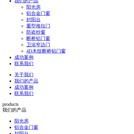
我们的产品
阳光房
铝合金门窗
封阳台
重型推拉门
防盗纱窗
断桥铝门窗
卫浴窄边门
4D木纹断桥铝门窗
成功案例
联系我们
关于我们
我们的产品
成功案例
联系我们
products
我们的产品
阳光房
铝合金门窗
封阳台