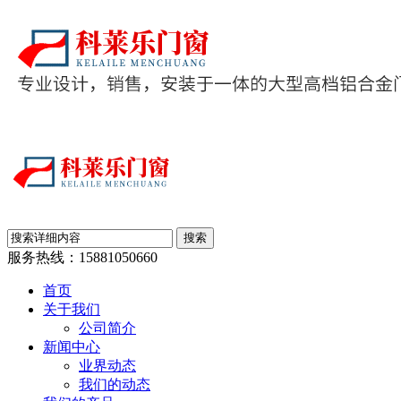
服务热线：
15881050660
首页
关于我们
公司简介
新闻中心
业界动态
我们的动态