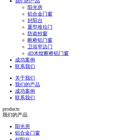
我们的产品
阳光房
铝合金门窗
封阳台
重型推拉门
防盗纱窗
断桥铝门窗
卫浴窄边门
4D木纹断桥铝门窗
成功案例
联系我们
关于我们
我们的产品
成功案例
联系我们
products
我们的产品
阳光房
铝合金门窗
封阳台